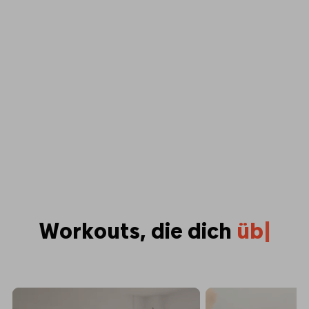
Workouts, die dich
ü
b
e
r
d
e
i
n
e
G
r
e
|